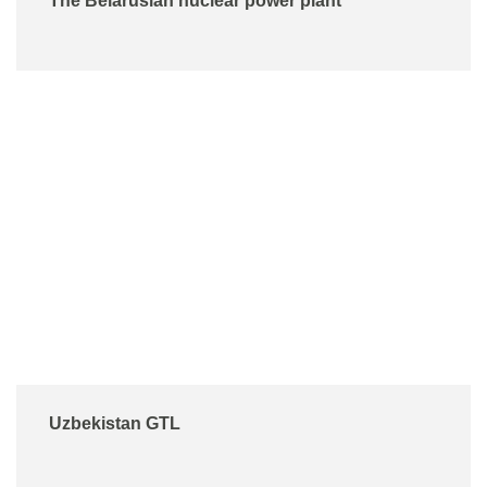
The Belarusian nuclear power plant
Uzbekistan GTL