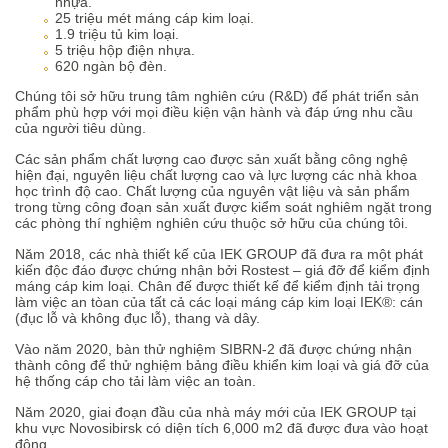
nhựa.
25 triệu mét máng cáp kim loại.
1.9 triệu tủ kim loại.
5 triệu hộp điện nhựa.
620 ngàn bộ đèn.
Chúng tôi sở hữu trung tâm nghiên cứu (R&D) để phát triển sản
phẩm phù hợp với mọi điều kiện vận hành và đáp ứng nhu cầu
của người tiêu dùng.
Các sản phẩm chất lượng cao được sản xuất bằng công nghệ
hiện đại, nguyên liệu chất lượng cao và lực lượng các nhà khoa
học trình độ cao. Chất lượng của nguyên vật liệu và sản phẩm
trong từng công đoạn sản xuất được kiểm soát nghiêm ngặt trong
các phòng thí nghiệm nghiên cứu thuộc sở hữu của chúng tôi.
Năm 2018, các nhà thiết kế của IEK GROUP đã đưa ra một phát
kiến độc đáo được chứng nhận bởi Rostest – giá đỡ để kiểm định
máng cáp kim loại. Chân đế được thiết kế để kiểm định tải trọng
làm việc an tòan của tất cả các loại máng cáp kim loại IEK®: cán
(đục lỗ và không đục lỗ), thang và dây.
Vào năm 2020, bàn thử nghiệm SIBRN-2 đã được chứng nhận
thành công để thử nghiệm bảng điều khiển kim loại và giá đỡ của
hệ thống cáp cho tải làm việc an toàn.
Năm 2020, giai đoạn đầu của nhà máy mới của IEK GROUP tại
khu vực Novosibirsk có diện tích 6,000 m2 đã được đưa vào hoạt
động.