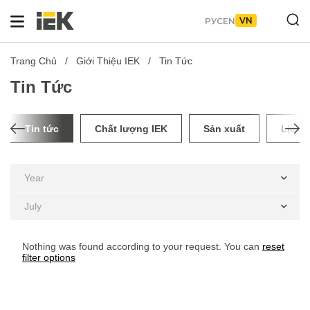
VN
РУС
EN
Trang Chủ
Giới Thiệu IEK
Tin Tức
Tin Tức
Tin tức
Chất lượng IEK
Sản xuất
Lịch 
Year
July
Nothing was found according to your request. You can
reset
filter options