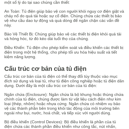
một số lý do tại sao chúng cần thiết:
An Toàn: Tủ điện giúp bảo vệ con người khỏi nguy cơ điện giật và
cháy nổ do quá tải hoặc sự cố điện. Chúng chứa các thiết bị bảo
vệ như cầu dao tự động và quá dòng để ngăn chặn các vấn đề
này.
Bảo Vệ Thiết Bị: Chúng giúp bảo vệ các thiết bị điện khỏi quá tải
và hỏng hóc, từ đó kéo dài tuổi thọ của chúng.
Điều Khiển: Tủ điện cho phép kiểm soát và điều khiển các thiết bị
điện trong một hệ thống, cho phép tối ưu hóa hiệu suất và tiết
kiệm năng lượng.
Cấu trúc cơ bản của tủ điện
Cấu trúc cơ bản của tủ điện có thể thay đổi tùy thuộc vào mục
đích sử dụng và loại tủ, như tủ điện công nghiệp hoặc tủ điện dân
dụng. Dưới đây là một cấu trúc cơ bản của tủ điện:
Ngăn chứa (Enclosure): Ngăn chứa là bộ khung hoặc thùng chứa
chính của tủ điện, chúng được làm từ vật liệu cách điện như kim
loại (thép, nhôm) hoặc nhựa cứng. Ngăn chứa có nhiệm vụ bảo
vệ các thành phần bên trong khỏi tác động của môi trường bên
ngoài như bụi, nước, hoá chất, và tiếp xúc với người dùng.
Bộ điều khiển (Control Devices): Bộ điều khiển là phần của tủ
điện chứa các thành phần điều khiển như công tắc, nút nhấn,