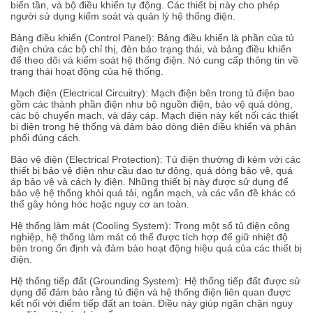
biến tần, và bộ điều khiển tự động. Các thiết bị này cho phép
người sử dụng kiểm soát và quản lý hệ thống điện.
Bảng điều khiển (Control Panel): Bảng điều khiển là phần của tủ
điện chứa các bộ chỉ thị, đèn báo trạng thái, và bảng điều khiển
để theo dõi và kiểm soát hệ thống điện. Nó cung cấp thông tin về
trạng thái hoạt động của hệ thống.
Mạch điện (Electrical Circuitry): Mạch điện bên trong tủ điện bao
gồm các thành phần điện như bộ nguồn điện, bảo vệ quá dòng,
các bộ chuyển mạch, và dây cáp. Mạch điện này kết nối các thiết
bị điện trong hệ thống và đảm bảo dòng điện điều khiển và phân
phối đúng cách.
Bảo vệ điện (Electrical Protection): Tủ điện thường đi kèm với các
thiết bị bảo vệ điện như cầu dao tự động, quá dòng bảo vệ, quá
áp bảo vệ và cách ly điện. Những thiết bị này được sử dụng để
bảo vệ hệ thống khỏi quá tải, ngắn mạch, và các vấn đề khác có
thể gây hỏng hóc hoặc nguy cơ an toàn.
Hệ thống làm mát (Cooling System): Trong một số tủ điện công
nghiệp, hệ thống làm mát có thể được tích hợp để giữ nhiệt độ
bên trong ổn định và đảm bảo hoạt động hiệu quả của các thiết bị
điện.
Hệ thống tiếp đất (Grounding System): Hệ thống tiếp đất được sử
dụng để đảm bảo rằng tủ điện và hệ thống điện liên quan được
kết nối với điểm tiếp đất an toàn. Điều này giúp ngăn chặn nguy