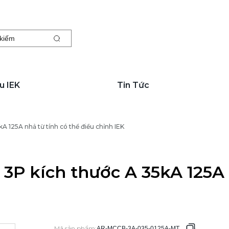
kiếm
u IEK
Tin Tức
 125A nhả từ tính có thể điều chỉnh IEK
P kích thước A 35kA 125A n
Mã sản phẩm
:
AR-MCCB-3A-035-0125A-MTUC