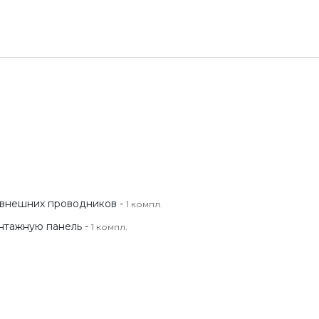
внешних проводников -
1 компл.
нтажную панель -
1 компл.