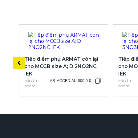
Tiếp điểm phụ ARMAT còn lại
Tiếp đi
cho MCCB size A; D 2NO2NC
cho MC
IEK
IEK
Mã sản
Mã sản
AR-MCCBD-AU-000-0-03-C
phẩm
:
phẩm
: