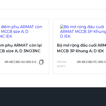
ểm phụ ARMAT còn lại
Bộ mở rộng đầu cuối AR
CB size A; D 3NO3NC
MCCB 3P Khung A; D IEK
Mã sản
AR-MCCBD-AU-000-0-04-C
AR-MCCBD-FC-000-3
phẩm
: