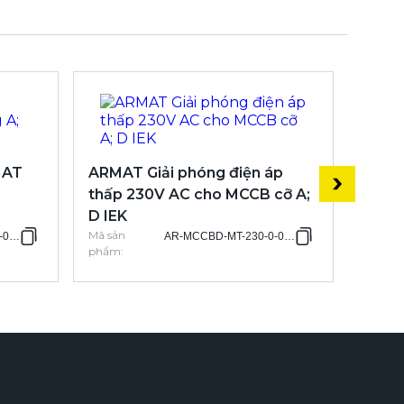
MAT
ARMAT Giải phóng điện áp
ARMA
thấp 230V AC cho MCCB cỡ A;
230V 
D IEK
Mã sản
Mã sản
-01-C
AR-MCCBD-MT-230-0-02-C
phẩm
:
phẩm
: